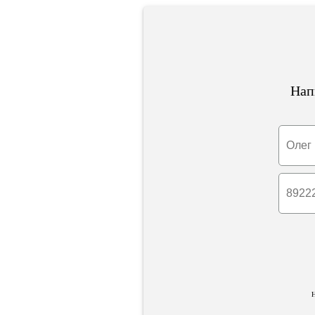
Нап
Н