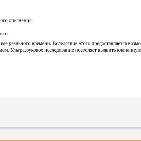
ного опьянения;
нки.
име реального времени. Вследствие этого предоставляется возм
змом. Ультразвуковое исследование позволяет выявить клапанну