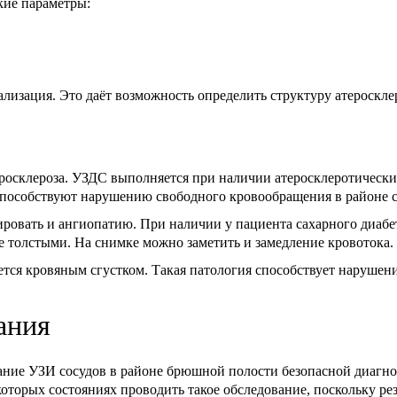
кие параметры:
ализация. Это даёт возможность определить структуру атероскл
осклероза. УЗДС выполняется при наличии атеросклеротически
способствуют нарушению свободного кровообращения в районе с
овать и ангиопатию. При наличии у пациента сахарного диабет
ее толстыми. На снимке можно заметить и замедление кровотока.
ется кровяным сгустком. Такая патология способствует наруше
ания
ание УЗИ сосудов в районе брюшной полости безопасной диагно
которых состояниях проводить такое обследование, поскольку р