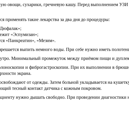
ную овощи, сухарики, гречневую кашу. Перед выполнением УЗИ 
 применять такие лекарства за два дня до процедуры:
«Дюфалак»;
лежит «Эспумизан»;
тся «Панкреатин», «Мезим».
азрешается выпить немного воды. При себе нужно иметь полотен
 утро. Минимальный промежуток между приёмом пищи и дуплекс
олоноскопии и фиброгастроскопии. При их выполнении в брюшной
рхности экрана.
освобождают от одежды. Затем больной укладывается на кушетку
ающий тесный контакт датчика с кожным покровом.
ациенту нужно дышать свободно. При проведении диагностики 