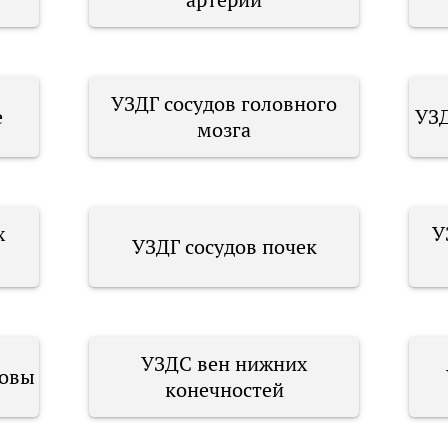
УЗДГ сосудов головного
е
УЗД
мозга
х
У
УЗДГ сосудов почек
УЗДС вен нижних
ловы
конечностей